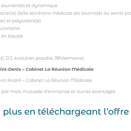
et souriant(e) et dynamique
discret(e) (le/la secrétaire médicale est soumis(e) au secret pr
se) et polyvalent(e)
t autonome
l en équipe
(C.D.I, évolution possible 39h/semaine)
int-Denis – Cabinet La Réunion Médicale
aint André – Cabinet La Réunion Médicale
t par mois, mutuelle d’entreprise et autres avantages
plus en téléchargeant l’offre 