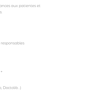
ances aux patientes et
s.
s responsables
n +
b, Doctolib…)