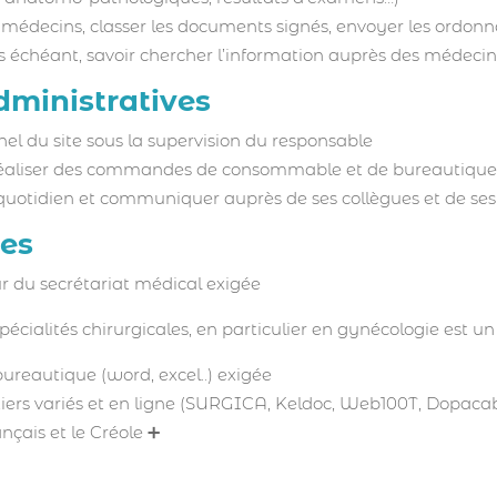
 médecins, classer les documents signés, envoyer les ordonn
cas échéant, savoir chercher l’information auprès des médecin
dministratives
nnel du site sous la supervision du responsable
t réaliser des commandes de consommable et de bureautique
 quotidien et communiquer auprès de ses collègues et de se
ces
r du secrétariat médical exigée
pécialités chirurgicales, en particulier en gynécologie est u
bureautique (word, excel..) exigée
tiers variés et en ligne (SURGICA, Keldoc, Web100T, Dopaca
çais et le Créole ➕