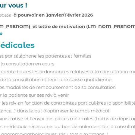
our vous !
 poste
à pourvoir en Janvier/Février 2026
M_PRENOM) et lettre de motivation (LM_NOM_PRENOM) 
e
médicales
t par téléphone les patientes et familles
 la consultation en cours
patiente toutes les ordonnances relatives à la consultation mé
 de la consultation et tenir une caisse quotidienne
 les modalités de remboursement de sa consultation
a patiente sur ses rdv à venir
es rdv en fonction de contraintes particulières (disponibili
gence…) dans le but d’optimiser le temps médical
istrative et l’envoi des pièces médicales (frottis de dépista
ts médicaux nécessaires au bon déroulement de la consultat
ts anatomo-pathologiques, résultats d’examens…)