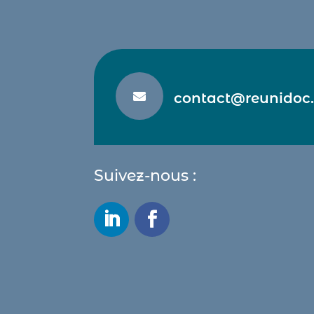

contact@reunidoc.
Suivez-nous :