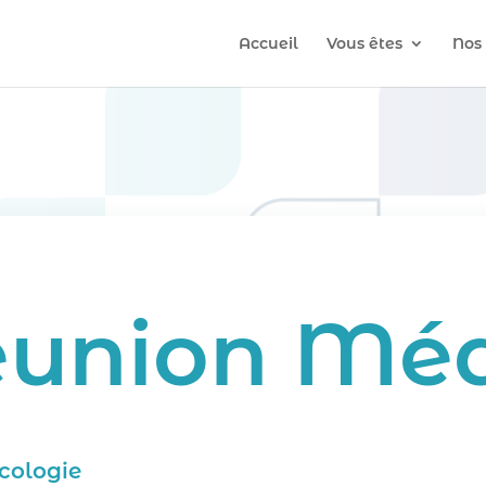
Accueil
Vous êtes
Nos 
éunion Méd
cologie