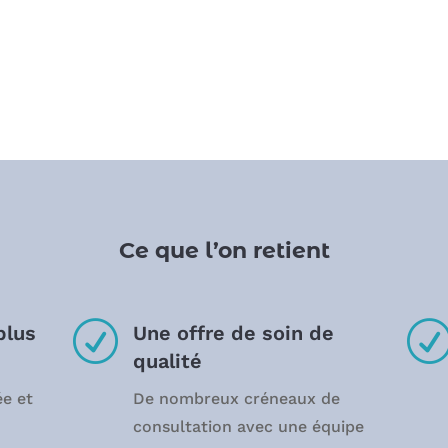
Ce que l’on retient
R
plus
Une offre de soin de
qualité
ée et
De nombreux créneaux de
consultation avec une équipe