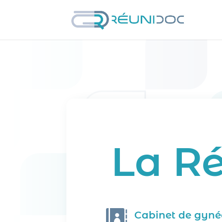
La R

Cabinet de gyné