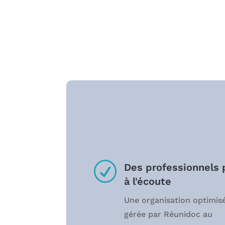
R
Des professionnels 
à l'écoute
Une organisation optimis
gérée par Réunidoc au