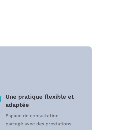
R
Une pratique flexible et
adaptée
Espace de consultation
partagé avec des prestations